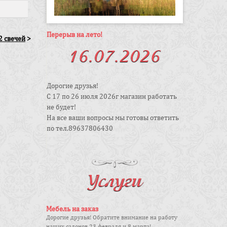
Перерыв на лето!
2 свечей
>
16.07.2026
Дорогие друзья!
С 17 по 26 июля 2026г магазин работать
не будет!
На все ваши вопросы мы готовы ответить
по тел.89637806430
Всех благ!
Услуги
Мебель на заказ
Дорогие друзья! Обратите внимание на работу
наших салонов 23 февраля и 8 марта!