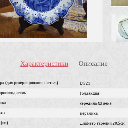
Характеристики
Описание
ра (для резервирования по тел.)
Lt/21
производитель
Голландия
уска
середина ХХ века
алы
керамика
 (см)
Диаметр тарелки 20,5см