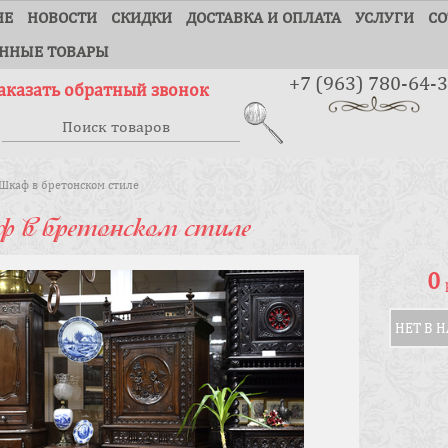
НЕ
НОВОСТИ
СКИДКИ
ДОСТАВКА И ОПЛАТА
УСЛУГИ
СО
ННЫЕ ТОВАРЫ
+7 (963) 780-64-
аказать обратный звонок
Шкаф в бретонском стиле
 в бретонском стиле
0
НЕТ В 