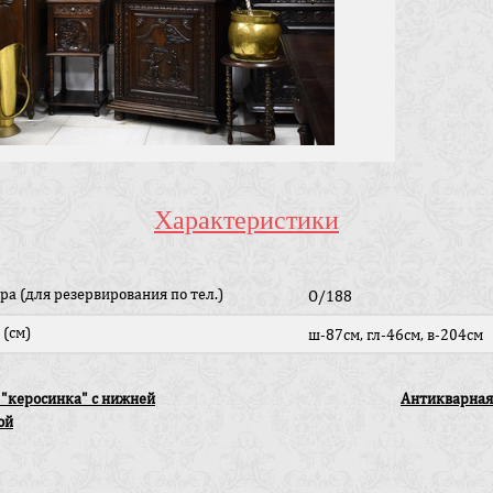
Характеристики
ра (для резервирования по тел.)
O/188
 (см)
ш-87см, гл-46см, в-204см
"керосинка" с нижней
Антикварная
ой