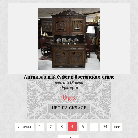
Антикварный буфет в бретонском стиле
конец XIX века
Франция
0
руб.
НЕТ НА СКЛАДЕ
« назад
1
2
3
4
5
...
94
все